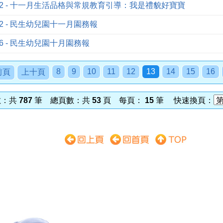
11-02 - 十一月生活品格與常規教育引導：我是禮貌好寶寶
1-02 - 民生幼兒園十一月園務報
0-16 - 民生幼兒園十月園務報
8
9
10
11
12
13
14
15
16
前頁
上十頁
數：共
787
筆 總頁數：共
53
頁 每頁：
15
筆 快速換頁：