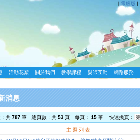
|
電腦版
|
息
活動花絮
關於我們
教學課程
親師互動
網路服務
新消息
數：共
787
筆 總頁數：共
53
頁 每頁：
15
筆 快速換頁：
主 題 列 表