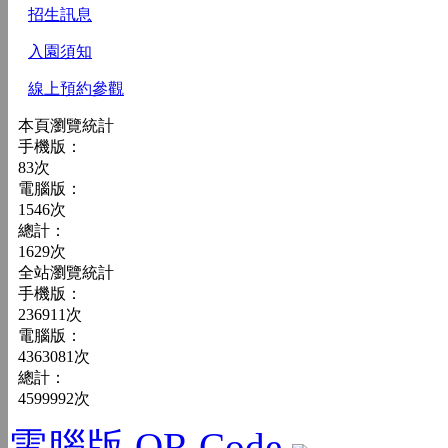
招生訊息
入園須知
線上預約參觀
本頁瀏覽統計
手機版：
83
次
電腦版：
1546
次
總計：
1629
次
全站瀏覽統計
手機版：
236911
次
電腦版：
4363081
次
總計：
4599992
次
電腦版 QR Code